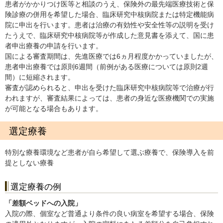
患者がかかりつけ医等と相談のうえ、保険外の最先端医療技術と保
険診療の併用を希望した場合、臨床研究中核病院または特定機能病
院に申出を行います。患者は治療の有効性や安全性等の説明を受け
たうえで、臨床研究中核病院等が作成した意見書を添えて、国に患
者申出療養の申請を行います。
国による審査期間は、先進医療では6ヵ月程度かかっていましたが、
患者申出療養では原則6週間（前例がある医療については原則2週
間）に短縮されます。
審査が認められると、申出を受けた臨床研究中核病院等で治療が行
われますが、審査結果によっては、患者の身近な医療機関での実施
が可能となる場合もあります。
選定療養
特別な療養環境など患者が自ら希望して選ぶ療養で、保険導入を前
提としない療養
選定療養の例
「差額ベッドへの入院」
入院の際、個室など普通より条件の良い病室を希望する場合、保険