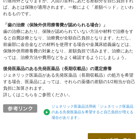
の適用外となりますが、入院の室料にあたる差額分を自己負担すれ
ば、あとは保険が適用されます。一般によく「差額ベッド」といわ
れるものです。
「歯の治療（保険外併用療養費が認められる場合）」
歯の治療にあたり、保険が認められていない方法や材料で治療をす
ると自費診療となり、治療費が全額自己負担となります。ただし、
前歯部に金合金などの材料を使用する場合や金属床総義歯などは、
保険外併用療養費の対象となり、差額負担で済みます。治療にあた
っては、治療方法や費用などをよく確認するようにしましょう。
後発医薬品のある先発医薬品（長期収載品）の選定療養
ジェネリック医薬品がある先発医薬品（長期収載品）の処方を希望
する場合、医薬品によっては、それらの薬価の差額の1/2相当が自己
負担に加算されます。
詳しくはこちらをご参照ください。
ジェネリック医薬品活用術「ジェネリック医薬品
のある先発医薬品を希望すると自己負担が増える
場合があります」