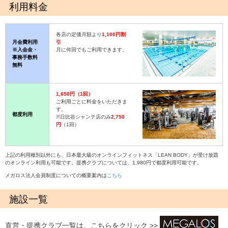
利用料金
各店の定価月額より
1,100円割
月会費利用
引
※入会金・
月に何回でもご利用できます。
事務手数料
無料
1,650円（1回）
ご利用ごとに料金をいただきま
す。
都度利用
※日比谷シャンテ店のみ
2,750
円
（1回）
上記の利用種別以外にも、日本最大級のオンラインフィットネス「LEAN BODY」が受け放題
のオンライン利用も可能です。提携クラブについては、1,980円で都度利用可能です。
メガロス法人会員制度についての概要案内は
こちら
施設一覧
直営・提携クラブ一覧は、こちらをクリック >>