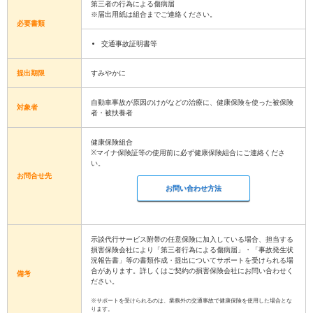
第三者の行為による傷病届
※届出用紙は組合までご連絡ください。
必要書類
交通事故証明書等
提出期限
すみやかに
自動車事故が原因のけがなどの治療に、健康保険を使った被保険
対象者
者・被扶養者
健康保険組合
※マイナ保険証等の使用前に必ず健康保険組合にご連絡くださ
い。
お問合せ先
お問い合わせ方法
示談代行サービス附帯の任意保険に加入している場合、担当する
損害保険会社により「第三者行為による傷病届」・「事故発生状
況報告書」等の書類作成・提出についてサポートを受けられる場
合があります。詳しくはご契約の損害保険会社にお問い合わせく
備考
ださい。
※サポートを受けられるのは、業務外の交通事故で健康保険を使用した場合とな
ります。