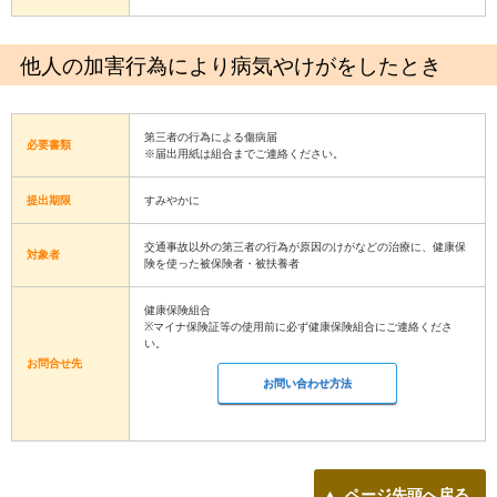
他人の加害行為により病気やけがをしたとき
第三者の行為による傷病届
必要書類
※届出用紙は組合までご連絡ください。
提出期限
すみやかに
交通事故以外の第三者の行為が原因のけがなどの治療に、健康保
対象者
険を使った被保険者・被扶養者
健康保険組合
※マイナ保険証等の使用前に必ず健康保険組合にご連絡くださ
い。
お問合せ先
お問い合わせ方法
ページ先頭へ戻る